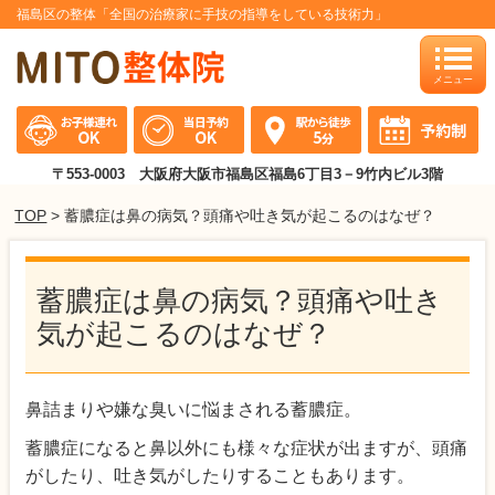
福島区の整体「全国の治療家に手技の指導をしている技術力」
toggle
naviga
〒553-0003 大阪府大阪市福島区福島6丁目3－9竹内ビル3階
TOP
> 蓄膿症は鼻の病気？頭痛や吐き気が起こるのはなぜ？
蓄膿症は鼻の病気？頭痛や吐き
気が起こるのはなぜ？
鼻詰まりや嫌な臭いに悩まされる蓄膿症。
蓄膿症になると鼻以外にも様々な症状が出ますが、頭痛
がしたり、吐き気がしたりすることもあります。