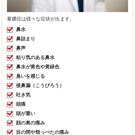
蓄膿症は様々な症状が出ます。
鼻水
鼻詰まり
鼻声
粘り気のある鼻水
鼻水が黄色や黄緑色
臭いを感じる
後鼻漏（こうびろう）
吐き気
頭痛
頭が重い
顔の奥の痛み
目の間や頬っぺたの痛み