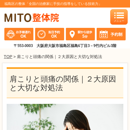
福島区の整体「全国の治療家に手技の指導をしている技術力」
toggle
naviga
〒553-0003 大阪府大阪市福島区福島6丁目3－9竹内ビル3階
TOP
> 肩こりと頭痛の関係｜２大原因と大切な対処法
肩こりと頭痛の関係｜２大原因
と大切な対処法