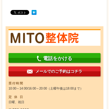
逆流性食道炎の方が控えた方が良い食べ物
は？？
お酒は逆流性食道炎の原因？？
高齢者に多い逆流性食道炎の原因やメカニズ
ムは？？
逆流性食道炎の原因は肥満なの？？
ストレスは逆流性食道炎の原因になるの
か？？
逆流性食道炎による咳と吐き気
逆流性食道炎で咳や痰はでるの？？
電話をかける
逆流性食道炎の症状は？？
逆流性食道炎が若者に増えている原因は？？
メールでのご予約はコチラ
仕事などのストレスと逆流性食道炎は関係し
ている？？
受付時間
逆流性食道炎で朝から吐き気があるの？？
10:00～14:00/16:00～20:00（土曜午後は18:00まで）
逆流性食道炎による咳や痰もあるかも！？
定休日
過敏性腸症候群の食事でチーズは本当に良い
日曜、祝日
の？？