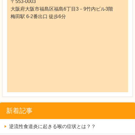
過敏性腸症候群の症状で微熱が出る原因と
〒553-0003
は？？
大阪府大阪市福島区福島6丁目3－9竹内ビル3階
過敏性腸症候群は吐き気の症状も出るの？？
梅田駅 6-2番出口 徒歩6分
過敏性腸症候群のガス型！おならが止まらな
い原因は？？
過敏性腸症候群の食事でチーズは効果的なの
か？？
過敏性腸症候群の方の必見！！食事のポイン
トはFODMAP？？
熱はないけど喉の痛みがあるのは何？？
喉のイガイガの正体はなに？？
逆流性食道炎に多い「吐き気」の正体・対処
法知っていますか？？
逆流性食道炎の方必見！！効果的な食べ物と
控えるべき食べ物は？？
新着記事
食事が辛い！そんな逆流性食道炎の原因・治
し方は？？
逆流性食道炎に起きる喉の症状とは？？
おならが頻繁に出る過敏性腸症候群のガス型