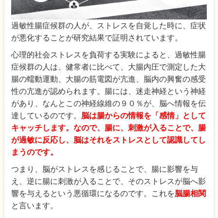
過敏性腸症候群の人が、ストレスを自覚した時に、症状
が悪化することが研究結果で証明されています。
心理的社会ストレスを負荷する実験によると、過敏性腸
症候群の人は、健常者に比べて、大腸内圧で測定した大
腸の蠕動運動、大腸の筋電図が亢進、脳内の興奮の感受
性の亢進が認められます。腸には、迷走神経という神経
があり、なんとこの神経線維の９０％が、脳へ情報を伝
達しているのです。
脳は腸からの情報を「感情」として
キャッチします。なので、腸に、刺激が入ることで、腸
が過敏に反応し、脳はそれをストレスとして認識してし
まうのです。
つまり、脳がストレスを感じることで、腸に影響を与
え、逆に腸に刺激が入ることで、そのストレスが脳へ影
響を与えるという悪循環になるのです。これを
脳腸相関
と言います。