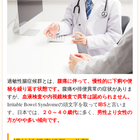
過敏性腸症候群とは、
腹痛に伴って、慢性的に下痢や便
秘を繰り返す状態です。
腹痛や排便異常の症状がありま
すが、
血液検査や内視鏡検査で異常は認められません。
Irritable Bowel Syndrome
の頭文字を取って
IBS
と言いま
す。日本では、
２０～４０歳代
に多く、
男性より女性の
方がやや多い傾向
です。