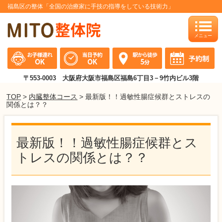
福島区の整体「全国の治療家に手技の指導をしている技術力」
toggle
naviga
〒553-0003 大阪府大阪市福島区福島6丁目3－9竹内ビル3階
TOP
>
内臓整体コース
> 最新版！！過敏性腸症候群とストレスの
関係とは？？
最新版！！過敏性腸症候群とス
トレスの関係とは？？