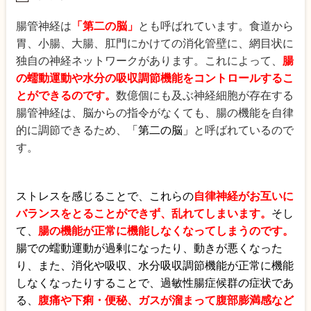
腸管神経は
「第二の脳」
とも呼ばれています。食道から
胃、小腸、大腸、肛門にかけての消化管壁に、網目状に
独自の神経ネットワークがあります。これによって、
腸
の蠕動運動や水分の吸収調節機能をコントロールするこ
とができるのです。
数億個にも及ぶ神経細胞が存在する
腸管神経は、脳からの指令がなくても、腸の機能を自律
的に調節できるため、
「第二の脳」
と呼ばれているので
す。
ストレスを感じることで、これらの
自律神経がお互いに
バランスをとることができず、乱れてしまいます。
そし
て、
腸の機能が正常に機能しなくなってしまうのです。
腸での蠕動運動が過剰になったり、動きが悪くなった
り、また、消化や吸収、水分吸収調節機能が正常に機能
しなくなったりすることで、過敏性腸症候群の症状であ
る、
腹痛や下痢・便秘、ガスが溜まって腹部膨満感など