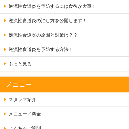
とは？？
逆流性食道炎を予防するには食後が大事！
それ本当！？過敏性腸症候群には姿勢が関係
している？？
逆流性食道炎の治し方を公開します！
ストレスと関係の深い過敏性腸症候群の治療
は？
逆流性食道炎の原因と対策は？？
過敏性腸症候群と食事との関係は？？
辛い腹痛！過敏性腸症候群の原因は何？？
逆流性食道炎を予防する方法！
過敏性腸症候群を発症する心理的な原因・誘
因
もっと見る
逆流性食道炎の治療時に避けるべき食事と生
活スタイル
逆流性食道炎で胃酸が逆流してしまう4つの原
メニュー
因
過敏性腸症候群の治療における食事療法や薬
スタッフ紹介
物療法のポイント
メニュー／料金
よくあるご質問