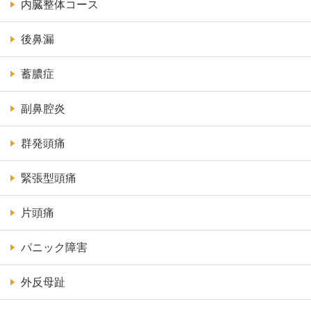
内臓整体コース
後鼻漏
蓄膿症
副鼻腔炎
群発頭痛
緊張型頭痛
片頭痛
パニック障害
外反母趾