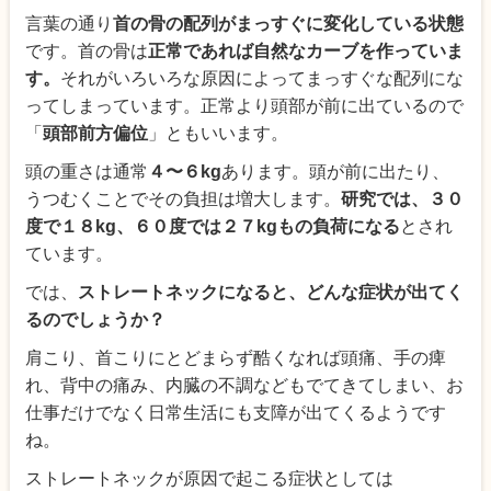
言葉の通り
首の骨の配列がまっすぐに変化している状態
です。首の骨は
正常であれば自然なカーブを作っていま
す。
それがいろいろな原因によってまっすぐな配列にな
ってしまっています。正常より頭部が前に出ているので
「
頭部前方偏位
」ともいいます。
頭の重さは通常
４〜６kg
あります。頭が前に出たり、
うつむくことでその負担は増大します。
研究では、３０
度で１８kg、６０度では２７kgもの負荷になる
とされ
ています。
では、
ストレートネックになると、どんな症状が出てく
るのでしょうか？
肩こり、首こりにとどまらず酷くなれば頭痛、手の痺
れ、背中の痛み、内臓の不調などもでてきてしまい、お
仕事だけでなく日常生活にも支障が出てくるようです
ね。
ストレートネックが原因で起こる症状としては