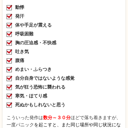
動悸
発汗
体や手足が震える
呼吸困難
胸の圧迫感・不快感
吐き気
腹痛
めまい・ふらつき
自分自身ではないような感覚
気が狂う恐怖に襲われる
寒気・
ほてり感
死ぬかもしれないと思う
こういった発作は
数分～３０分
ほどで落ち着きますが、
一度パニック
を起こすと、また同じ場所や同じ状況にな