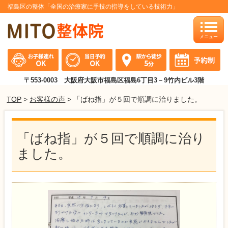
福島区の整体「全国の治療家に手技の指導をしている技術力」
toggle
naviga
〒553-0003 大阪府大阪市福島区福島6丁目3－9竹内ビル3階
TOP
>
お客様の声
> 「ばね指」が５回で順調に治りました。
「ばね指」が５回で順調に治り
ました。