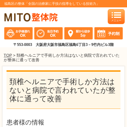
福島区の整体「全国の治療家に手技の指導をしている技術力」
toggle
naviga
〒553-0003 大阪府大阪市福島区福島6丁目3－9竹内ビル3階
TOP
> 頚椎ヘルニアで手術しか方法はないと病院で言われていた
が整体に通って改善
頚椎ヘルニアで手術しか方法は
ないと病院で言われていたが整
体に通って改善
患者様の情報