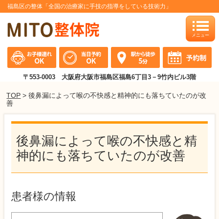
福島区の整体「全国の治療家に手技の指導をしている技術力」
toggle
naviga
〒553-0003 大阪府大阪市福島区福島6丁目3－9竹内ビル3階
TOP
> 後鼻漏によって喉の不快感と精神的にも落ちていたのが改
善
後鼻漏によって喉の不快感と精
神的にも落ちていたのが改善
患者様の情報