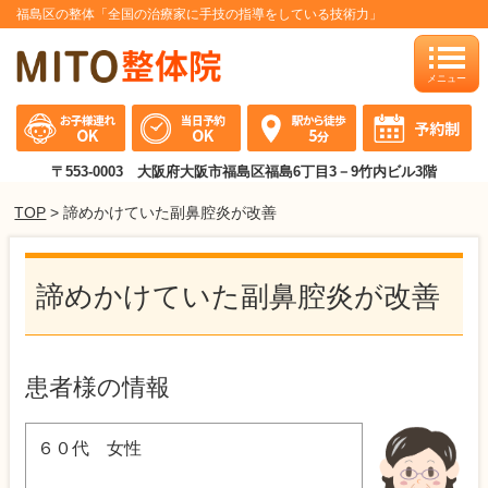
福島区の整体「全国の治療家に手技の指導をしている技術力」
toggle
naviga
〒553-0003 大阪府大阪市福島区福島6丁目3－9竹内ビル3階
TOP
> 諦めかけていた副鼻腔炎が改善
諦めかけていた副鼻腔炎が改善
患者様の情報
６０代 女性