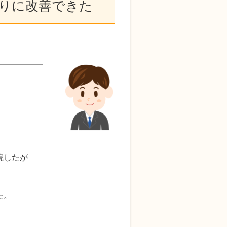
りに改善できた
院したが
。
た。