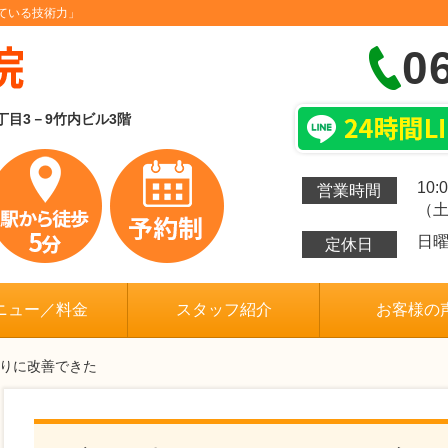
ている技術力」
0
6丁目3－9竹内ビル3階
10:
営業時間
（土
日
定休日
ニュー／料金
スタッフ紹介
お客様の
ぶりに改善できた