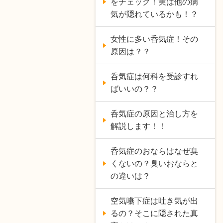
をチェック！実は他の病
気が隠れているかも！？
女性に多い呑気症！その
原因は？？
呑気症は何科を受診すれ
ばいいの？？
呑気症の原因と治し方を
解説します！！
呑気症のおならはなぜ臭
くないの？臭いおならと
の違いは？
空気嚥下症は吐き気が出
るの？そこに隠された真