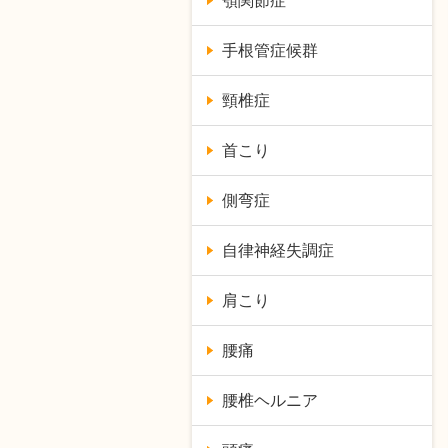
顎関節症
手根管症候群
頸椎症
首こり
側弯症
自律神経失調症
肩こり
腰痛
腰椎ヘルニア