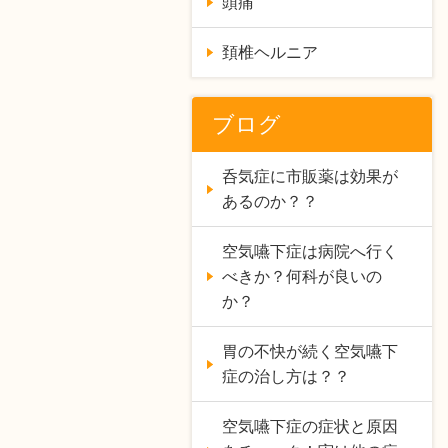
頭痛
頚椎ヘルニア
ブログ
呑気症に市販薬は効果が
あるのか？？
空気嚥下症は病院へ行く
べきか？何科が良いの
か？
胃の不快が続く空気嚥下
症の治し方は？？
空気嚥下症の症状と原因