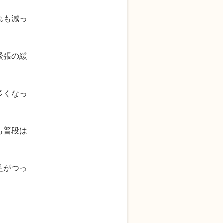
れも減っ
緊張の緩
多くなっ
も普段は
足がつっ