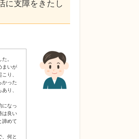
活に支障をきたし
した。
めまいが
起こり、
らかった
もあり、
的になっ
時は良い
と諦めて
で、何と