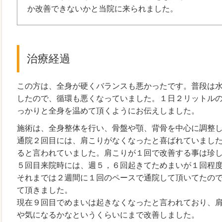
か改善できないかと当院に来られました。
治療経過
この方は、全身が硬くバランスも悪かったです。普段は
したので、循環も悪くなっていました。１日２リットル
っかりと全身を温めて頂くようにお伝えしました。
施術は、全身整体を行い、骨盤や顎、背骨を中心に調整
通院２回目には、肩こりがなくなったと喜ばれていまし
ると言われていました。肩こりが１回で改善する事は珍
５回目来院時には、週５，６回起きてためまいが１回程
それまでは２週間に１回のペースで通院して頂いてたの
て頂きました。
現在９回目でめまいは起きなくなったと言われており、
や気になるかなというくらいにまで改善しました。