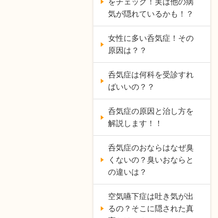
をチェック！実は他の病
気が隠れているかも！？
女性に多い呑気症！その
原因は？？
呑気症は何科を受診すれ
ばいいの？？
呑気症の原因と治し方を
解説します！！
呑気症のおならはなぜ臭
くないの？臭いおならと
の違いは？
空気嚥下症は吐き気が出
るの？そこに隠された真