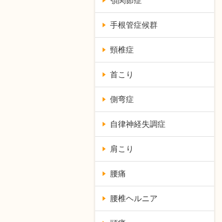
顎関節症
手根管症候群
頸椎症
首こり
側弯症
自律神経失調症
肩こり
腰痛
腰椎ヘルニア