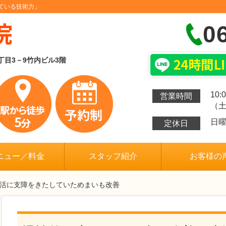
ている技術力」
0
6丁目3－9竹内ビル3階
10:
営業時間
（土
日
定休日
ニュー／料金
スタッフ紹介
お客様の
生活に支障をきたしていためまいも改善