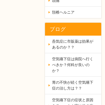
頭痛
頚椎ヘルニア
ブログ
呑気症に市販薬は効果が
あるのか？？
空気嚥下症は病院へ行く
べきか？何科が良いの
か？
胃の不快が続く空気嚥下
症の治し方は？？
空気嚥下症の症状と原因