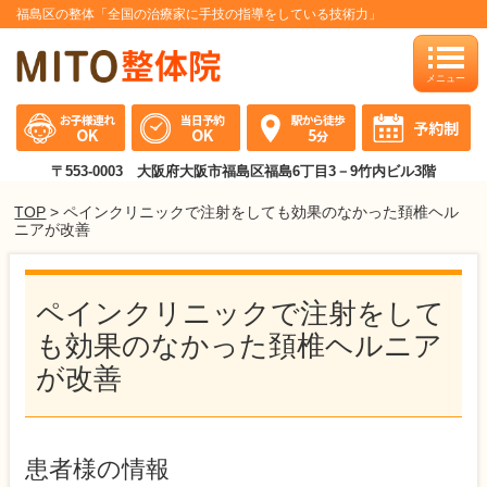
福島区の整体「全国の治療家に手技の指導をしている技術力」
toggle
naviga
〒553-0003 大阪府大阪市福島区福島6丁目3－9竹内ビル3階
TOP
> ペインクリニックで注射をしても効果のなかった頚椎ヘル
ニアが改善
ペインクリニックで注射をして
も効果のなかった頚椎ヘルニア
が改善
患者様の情報